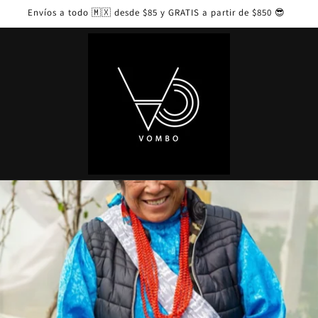
Envíos a todo 🇲🇽 desde $85 y GRATIS a partir de $850 😎