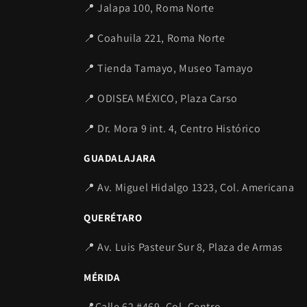
📍 Jalapa 100, Roma Norte
n
i
📍 Coahuila 221, Roma Norte
d
📍 Tienda Tamayo, Museo Tamayo
o
d
📍 ODISEA MÉXICO, Plaza Carso
e
📍 Dr. Mora 9 int. 4, Centro Histórico
s
GUADALAJARA
p
l
📍 Av. Miguel Hidalgo 1323, Col. Americana
e
QUERÉTARO
g
a
📍 Av. Luis Pasteur Sur 8, Plaza de Armas
b
MÉRIDA
l
📍Calle 62 #469, Col. Centro