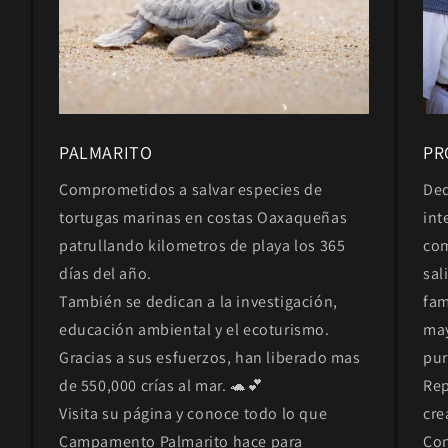
PALMARITO
PR
Comprometidos a salvar especies de
Ded
tortugas marinas en costas Oaxaqueñas
int
patrullando kilometros de playa los 365
com
días del año.
sal
También se dedican a la investigación,
fam
educación ambiental y el ecoturismo.
may
Gracias a sus esfuerzos, han liberado mas
pur
de 550,000 crías al mar. 🐢💕
Rep
Visita su página y conoce todo lo que
cre
Campamento Palmarito hace para
Con